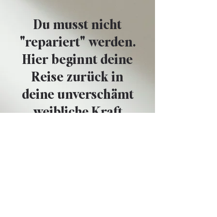
Du musst nicht
"repariert" werden
.
Hier beginnt deine
Reise zurück in
deine unverschämt
weibliche Kraft
Mit diesen Methoden gelingt dir
das
lang ersehnte "die lustvollste
Version deiner Selbst sein"
– von
innen nach außen.
Deshalb bekommst du