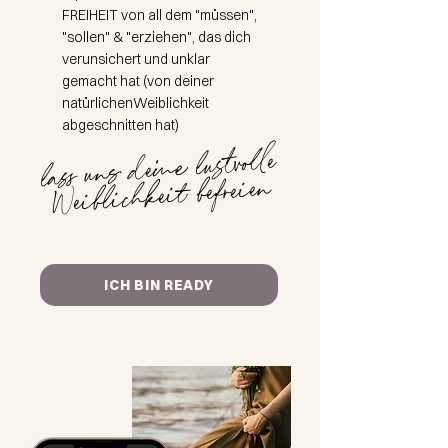
FREIHEIT von all dem "müssen",
"sollen" & "erziehen", das dich
verunsichert und unklar
gemacht hat (von deiner
natürlichenWeiblichkeit
abgeschnitten hat)
lass uns deine lustvolle
Weiblichkeit befreien
ICH BIN READY